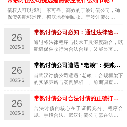
常熟讨债公司挑选是需要注意什么细节呢？
债权人可以找到一家可靠、高效的宁波讨债公司，确
保债务能够迅速、彻底地得到回收。宁波讨债公司的
选择不仅仅是为了解决眼前的经济问题，更是为了维
护商业环境的稳定与良好运作。随着商业交易的增加
常熟讨债公司必知：通过法律途径要账的关键步骤
26
和…
通过将法律程序与技术工具深度融合，既
2025-6
能确保催收行为合法合规，又能显著提升
回款效率，实现商业债权的最大化保护。
一、证据链构建与债务性质认定1. 全维度
常熟讨债公司遭遇 “老赖”：要账实战经验大分享
26
证据固定基础证据：合同、借条、转账记
当武汉讨债公司遭遇 “老赖”：合规框架下
录需…
2025-6
的实战策略与案例解析一、前期调查：用
数据构建 “老赖” 行为画像1. 多维信息穿透
术工商 / 司法数据联动：通过国家企业信
常熟讨债公司合法讨债的正确打开方式你知道几种？
26
用信息公示系统查询 “老赖” 关联…
合法讨债的核心在于证据充分、程序合
2025-6
规、手段合法。武汉讨债公司需在法律框
架内灵活运用协商、调解、诉讼等手段，