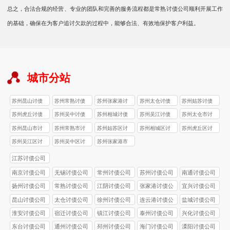
总之，合法合规的经营、专业的团队和完善的服务流程都是常熟讨债公司顺利开展工作
的基础，确保在为客户追讨欠款的过程中，能够合法、有效地保护客户利益。
城市分站
苏州昆山讨债
苏州常熟讨债
苏州张家港讨
苏州太仓讨债
苏州姑苏讨债
公司
公司
债公司
公司
公司
苏州虎丘讨债
苏州吴中讨债
苏州相城讨债
苏州吴江讨债
苏州太仓市讨
公司
公司
公司
公司
债公司
苏州昆山市讨
苏州常熟市讨
苏州姑苏区讨
苏州相城区讨
苏州虎丘区讨
债公司
债公司
债公司
债公司
债公司
苏州吴江区讨
苏州吴中区讨
苏州张家港市
债公司
债公司
讨债公司
江苏讨债公司
南京讨债公司
无锡讨债公司
常州讨债公司
苏州讨债公司
南通讨债公司
扬州讨债公司
常熟讨债公司
江阴讨债公司
张家港讨债公
宜兴讨债公司
司
昆山讨债公司
太仓讨债公司
徐州讨债公司
连云港讨债公
盐城讨债公司
司
淮安讨债公司
宿迁讨债公司
镇江讨债公司
泰州讨债公司
兴化讨债公司
东台讨债公司
通州讨债公司
邳州讨债公司
海门讨债公司
溧阳讨债公司