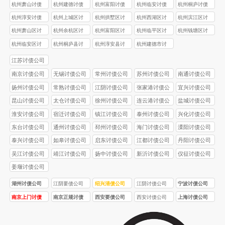
杭州萧山讨债
杭州建德讨债
杭州富阳讨债
杭州临安讨债
杭州桐庐讨债
公司
公司
公司
公司
公司
杭州淳安讨债
杭州上城区讨
杭州拱墅区讨
杭州西湖区讨
杭州滨江区讨
公司
债公司
债公司
债公司
债公司
杭州萧山区讨
杭州余杭区讨
杭州富阳区讨
杭州临平区讨
杭州钱塘区讨
债公司
债公司
债公司
债公司
债公司
杭州临安区讨
杭州桐庐县讨
杭州淳安县讨
杭州建德市讨
债公司
债公司
债公司
债公司
江苏讨债公司
南京讨债公司
无锡讨债公司
常州讨债公司
苏州讨债公司
南通讨债公司
扬州讨债公司
常熟讨债公司
江阴讨债公司
张家港讨债公
宜兴讨债公司
司
昆山讨债公司
太仓讨债公司
徐州讨债公司
连云港讨债公
盐城讨债公司
司
淮安讨债公司
宿迁讨债公司
镇江讨债公司
泰州讨债公司
兴化讨债公司
东台讨债公司
通州讨债公司
邳州讨债公司
海门讨债公司
溧阳讨债公司
泰兴讨债公司
如皋讨债公司
启东讨债公司
江都讨债公司
丹阳讨债公司
吴江讨债公司
靖江讨债公司
扬中讨债公司
新沂讨债公司
仪征讨债公司
姜堰讨债公司
湖州讨债公司
江阴要债公司
绍兴清债公司
江阴讨债公司
宁波讨债公司
南京上门讨债
南京正规讨债
西安要债公司
西安讨债公司
上海讨债公司
服务
公司