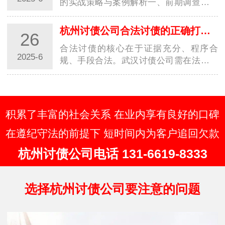
的实战策略与案例解析一、前期调查：用
数据构建 “老赖” 行为画像1. 多维信息穿透
术工商 / 司法数据联动：通过国家企业信
杭州讨债公司合法讨债的正确打开方式你知道几种？
26
用信息公示系统查询 “老赖” 关联…
合法讨债的核心在于证据充分、程序合
2025-6
规、手段合法。武汉讨债公司需在法律框
架内灵活运用协商、调解、诉讼等手段，
同时关注政策变化，避免触碰法律红线。
建议债权人优先通过法律途径解决纠纷，
必要时委…
积累了丰富的社会关系 在业内享有良好的口碑
在遵纪守法的前提下 短时间内为客户追回欠款
杭州讨债公司电话 131-6619-8333
选择杭州讨债公司要注意的问题