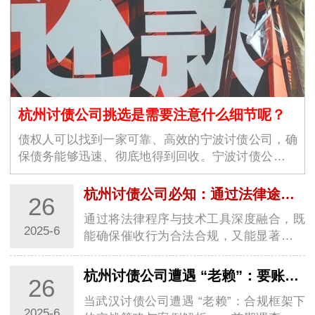
杭州讨债公司挑选是需要注意什么细节呢？
债权人可以找到一家可靠、高效的宁波讨债公司，确
保债务能够迅速、彻底地得到回收。宁波讨债公司的
选择不仅仅是为了解决眼前的经济问题，更是为了维
护商业环境的稳定与良好运作。随着商业交易的增加
杭州讨债公司必知：通过法律途径要账的关键步骤
26
和…
通过将法律程序与技术工具深度融合，既
2025-6
能确保催收行为合法合规，又能显著提升
回款效率，实现商业债权的最大化保护。
一、证据链构建与债务性质认定1. 全维度
杭州讨债公司遭遇 “老赖”：要账实战经验大分享
26
证据固定基础证据：合同、借条、转账记
当武汉讨债公司遭遇 “老赖”：合规框架下
录需…
2025-6