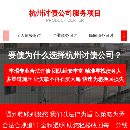
杭州讨债公司服务项目
PRODUCT CENTER
个人债务追讨
企业债务追讨
民间债务追讨
执
要债为什么选择杭州讨债公司？
丰瑁专业合法讨债 团队经验丰富 精准寻找债务人
多渠道施压 让欠款不再石沉大海 快速为您挽回损失
遇到赖账别发愁 我们以法律为盾 以策略为矛
合法合规追讨 全程透明 助您轻松收回每一分钱