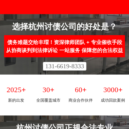
选择杭州讨债公司的好处是？
债务难题交给丰瑁！资深律师团队 + 专业催收手段
从协商谈判到法律诉讼 一站服务 保障您的合法权益
131-6619-8333
+
+
+
+
2025
30
60
3000
新的出发
全国覆盖城市
商业合作伙伴
成功回款案例
杭州讨债公司正规合法专业