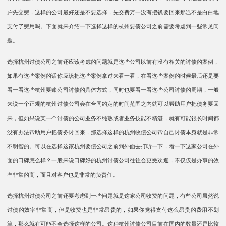
户先交费，这样的公司最好还是不要选择，先交费万一没有把钱要回来那岂不是白白地
支付了费用吗。下面就来介绍一下选择这样的杭州要债公司之前需要考虑到一些常见问
题。
选择杭州讨债公司之前还应该考虑的问题就是这些公司以前有没有相关的讨债的案例，
如果有这些案例的话你应该把这些案例拿过来看一看，在看这些案例的时候最后还是要
看一看这些杭州要账公司讨债的具体方式，同时也要看一看这些公司讨债的周期，一般
来说一个正规的杭州讨债公司会在合同约定的时间范围之内就可以帮助用户把债务要回
来，但如果说某一个讨债的公司业务不纯熟或者业务技能不精湛，就有可能很长时间都
没有办法帮助用户把债务讨回来，那选择这样的杭州收债公司帮自己讨债本身就是非常
不明智的。可以在选择这家杭州要债公司之前到外面去打听一下，看一下这家公司在外
面的口碑怎么样？一般来说口碑好的杭州讨债公司往往会更受欢迎，不仅仅是办事的效
率非常的高，而且对客户也是非常的负责任。
选择杭州讨债公司之前还要考虑到一些问题就是这家公司收费的问题，有些公司虽然说
讨债的效率非常高，但是收费也是非常昂贵的，如果你觉得支付这么昂贵的费用不划
算，那么就有可能不会选择这样的公司。这种杭州讨债公司目前在国内的数量还是比较