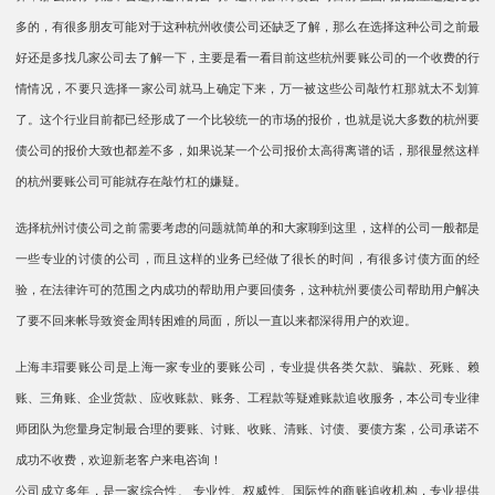
多的，有很多朋友可能对于这种杭州收债公司还缺乏了解，那么在选择这种公司之前最
好还是多找几家公司去了解一下，主要是看一看目前这些杭州要账公司的一个收费的行
情情况，不要只选择一家公司就马上确定下来，万一被这些公司敲竹杠那就太不划算
了。这个行业目前都已经形成了一个比较统一的市场的报价，也就是说大多数的杭州要
债公司的报价大致也都差不多，如果说某一个公司报价太高得离谱的话，那很显然这样
的杭州要账公司可能就存在敲竹杠的嫌疑。
选择杭州讨债公司之前需要考虑的问题就简单的和大家聊到这里，这样的公司一般都是
一些专业的讨债的公司，而且这样的业务已经做了很长的时间，有很多讨债方面的经
验，在法律许可的范围之内成功的帮助用户要回债务，这种杭州要债公司帮助用户解决
了要不回来帐导致资金周转困难的局面，所以一直以来都深得用户的欢迎。
上海丰瑁要账公司是上海一家专业的要账公司，专业提供各类欠款、骗款、死账、赖
账、三角账、企业货款、应收账款、账务、工程款等疑难账款追收服务，本公司专业律
师团队为您量身定制最合理的要账、讨账、收账、清账、讨债、要债方案，公司承诺不
成功不收费，欢迎新老客户来电咨询！
公司成立多年，是一家综合性、 专业性、权威性、国际性的商账追收机构，专业提供