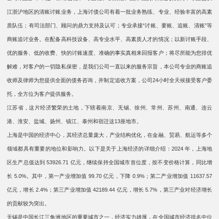
江浙沪地区的清账讨账业务，上海讨债公司有着一批业务熟练、专业、经验丰富的高素
质队伍；有司法部门、顾问的鼎力支持及认可；专业承接“讨账、要账、追账、清账”等
商账追讨业务。在配备高科技设备、高专业水平、高素质人才的情况；以新讨账手段、
优的服务、低的收费、快的讨账速度、准确的事实真相来回报客户；将尽所能为您排优
解难，对客户的一切隐私保密，是我们公司一直以来的服务宗旨，本公司专业的商账追
收师及律师为您提供全面的债务咨询，并制定追收方案，公司24小时全天候接受客户委
托，全方位为客户提供服务。
江苏省，这片经济繁荣的土地，下辖着南京、无锡、徐州、常州、苏州、南通、连云
港、淮安、盐城、扬州、镇江、泰州和宿迁这13座地市。
上海是中国的经济中心，其经济总量庞大，产业结构优化，在金融、贸易、航运等多个
领域都具有重要的地位和影响力。以下是关于上海经济的详细介绍：2024 年，上海地
区生产总值达到 53926.71 亿元，继续保持全国城市首位度，按不变价格计算，同比增
长 5.0%。其中，第一产业增加值 99.70 亿元，下降 0.9%；第二产业增加值 11637.57
亿元，增长 2.4%；第三产业增加值 42189.44 亿元，增长 5.7%，第三产业对经济增长
的贡献较为突出。
无锡是中国长江三角洲地区的重要城市之一，经济实力雄厚，在全国城市经济排名中位