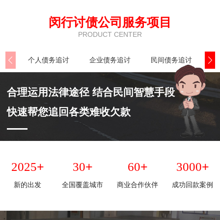
闵行讨债公司服务项目
PRODUCT CENTER
个人债务追讨
企业债务追讨
民间债务追讨
执
合理运用法律途径 结合民间智慧手段
快速帮您追回各类难收欠款
+
+
+
+
2025
30
60
3000
新的出发
全国覆盖城市
商业合作伙伴
成功回款案例