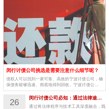
闵行讨债公司挑选是需要注意什么细节呢？
债权人可以找到一家可靠、高效的宁波讨债公司，确
保债务能够迅速、彻底地得到回收。宁波讨债公司的
选择不仅仅是为了解决眼前的经济问题，更是为了维
护商业环境的稳定与良好运作。随着商业交易的增加
闵行讨债公司必知：通过法律途径要账的关键步骤
26
和…
通过将法律程序与技术工具深度融合，既