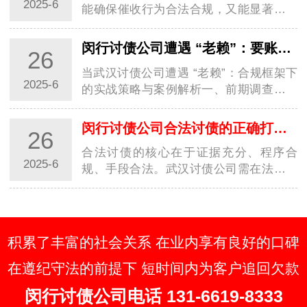
2025-6
能确保催收行为合法合规，又能显著提升
回款效率，实现商业债权的最大化保护。
一、证据链构建与债务性质认定1. 全维度
闵行讨债公司遭遇 “老赖”：要账实战经验大分享
26
证据固定基础证据：合同、借条、转账记
当武汉讨债公司遭遇 “老赖”：合规框架下
录需…
2025-6
的实战策略与案例解析一、前期调查：用
数据构建 “老赖” 行为画像1. 多维信息穿透
术工商 / 司法数据联动：通过国家企业信
闵行讨债公司合法讨债的正确打开方式你知道几种？
26
用信息公示系统查询 “老赖” 关联…
合法讨债的核心在于证据充分、程序合
2025-6
规、手段合法。武汉讨债公司需在法律框
架内灵活运用协商、调解、诉讼等手段，
同时关注政策变化，避免触碰法律红线。
建议债权人优先通过法律途径解决纠纷，
必要时委…
积累了丰富的社会关系 在业内享有良好的口碑
在遵纪守法的前提下 短时间内为客户追回欠款
闵行讨债公司电话 131-6619-8333