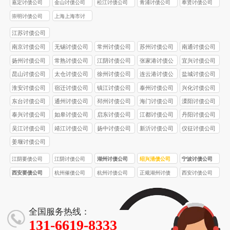
嘉定讨债公司
金山讨债公司
松江讨债公司
青浦讨债公司
奉贤讨债公司
崇明讨债公司
上海上海市讨
债公司
江苏讨债公司
南京讨债公司
无锡讨债公司
常州讨债公司
苏州讨债公司
南通讨债公司
扬州讨债公司
常熟讨债公司
江阴讨债公司
张家港讨债公
宜兴讨债公司
司
昆山讨债公司
太仓讨债公司
徐州讨债公司
连云港讨债公
盐城讨债公司
司
淮安讨债公司
宿迁讨债公司
镇江讨债公司
泰州讨债公司
兴化讨债公司
东台讨债公司
通州讨债公司
邳州讨债公司
海门讨债公司
溧阳讨债公司
泰兴讨债公司
如皋讨债公司
启东讨债公司
江都讨债公司
丹阳讨债公司
吴江讨债公司
靖江讨债公司
扬中讨债公司
新沂讨债公司
仪征讨债公司
姜堰讨债公司
江阴要债公司
江阴讨债公司
湖州讨债公司
绍兴清债公司
宁波讨债公司
西安要债公司
杭州催债公司
杭州讨债公司
正规湖州讨债
西安讨债公司
公司
全国服务热线：
131-6619-8333